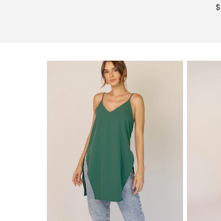
habitual
$