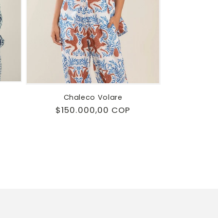
Chaleco Volare
Precio
$150.000,00 COP
eñas
habitual
les