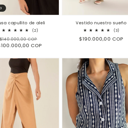
a
usa capullito de aleli
Vestido nuestro sueño
2
3
(2)
(3)
reseñas
res
Precio
Precio
Precio
$190.000,00 COP
$140.000,00 COP
totales
tota
$100.000,00 COP
habitual
de
habitual
oferta