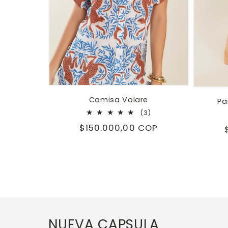
Camisa Volare
Pa
3
(3)
reseñas
Precio
$150.000,00 COP
totales
habitual
NUEVA CAPSULA