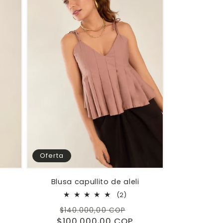
Oferta
Blusa capullito de aleli
2
(2)
eñas
reseñas
Precio
Precio
$140.000,00 COP
les
totales
$100.000,00 COP
habitual
de