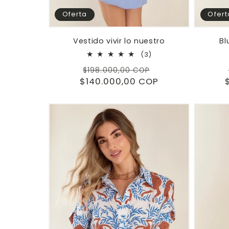
Oferta
Ofert
Vestido vivir lo nuestro
Bl
3
(3)
reseñas
Precio
Precio
$198.000,00 COP
totales
$140.000,00 COP
habitual
de
oferta